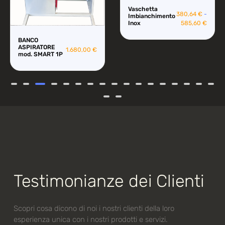
Vaschetta
Tronchese tipo
380,64
€
-
10,30
€
Imbianchimento
250 130mm.
Inox
585,60
€
Testimonianze dei Clienti
Scopri cosa dicono di noi i nostri clienti della loro
esperienza unica con i nostri prodotti e servizi.