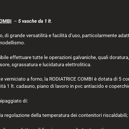
COMBI
–
5 vasche da 1 lt
.
di grande versatilità e facilità d’uso, particolarmente adatto
 modellismo.
le effettuare tutte le operazioni galvaniche, quali doratura,
ore, sgrassatura e lucidatura elettrolitica.
te verniciato a forno, la RODIATRICE COMBI è dotata di 5 con
tà 1 lt. cadauno, piano di lavoro in pvc antiacido e coperchio
uipaggiato di:
a regolazione della temperatura dei contenitori riscaldabili;