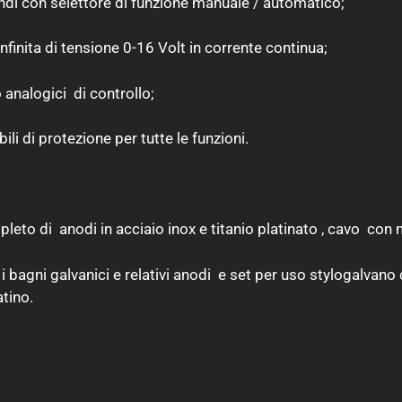
di con selettore di funzione manuale / automatico;
nfinita di tensione 0-16 Volt in corrente continua;
nalogici di controllo;
ili di protezione per tutte le funzioni.
pleto di anodi in acciaio inox e titanio platinato , cavo con
 i bagni galvanici e relativi anodi e set per uso stylogalva
atino.