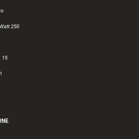
ro
Watt 250
. 15
h
ONE