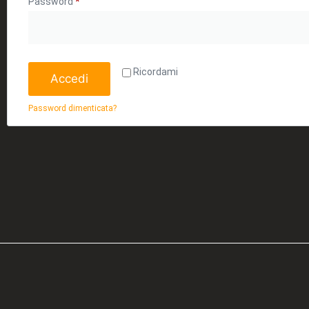
Password
*
Ricordami
Accedi
Password dimenticata?