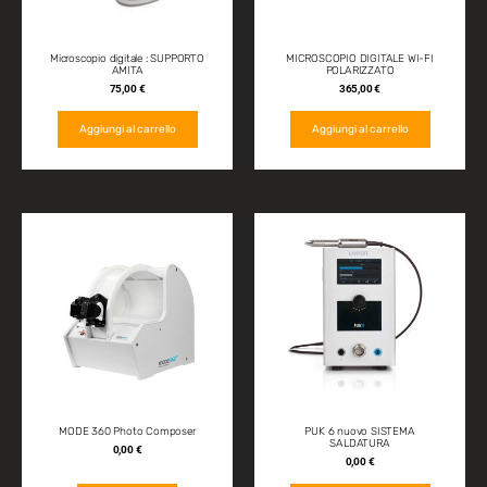
Microscopio digitale : SUPPORTO
MICROSCOPIO DIGITALE WI-FI
AMITA
POLARIZZATO
75,00
€
365,00
€
Aggiungi al carrello
Aggiungi al carrello
MODE 360 Photo Composer
PUK 6 nuovo SISTEMA
SALDATURA
0,00
€
0,00
€