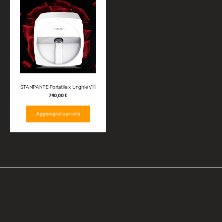
STAMPANTE Portatile x Unghie V11
790,00
€
Aggiungi al carrello