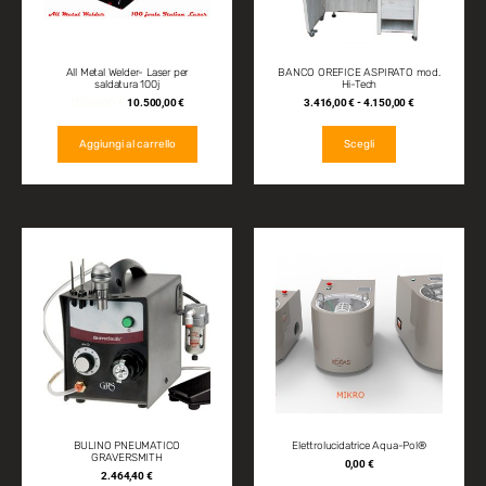
All Metal Welder- Laser per
BANCO OREFICE ASPIRATO mod.
saldatura 100j
Hi-Tech
13.000,00
€
10.500,00
€
3.416,00
€
-
4.150,00
€
Aggiungi al carrello
Scegli
BULINO PNEUMATICO
Elettrolucidatrice Aqua-Pol®
GRAVERSMITH
0,00
€
2.464,40
€