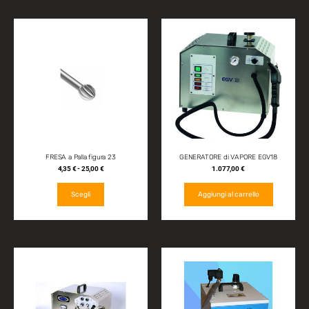
FRESA a Palla figura 23
GENERATORE di VAPORE EGV18
4,35
€
-
25,00
€
1.077,00
€
Scegli
Aggiungi al carrello