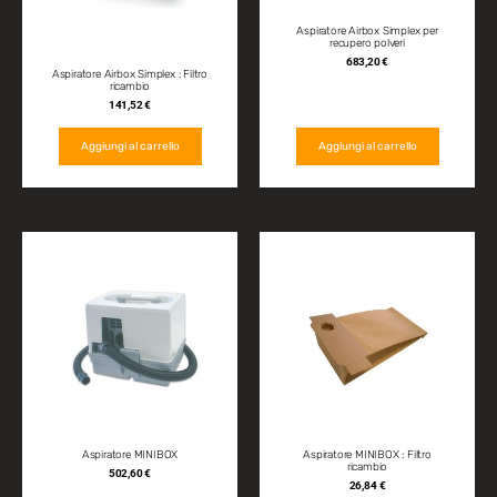
Aspiratore Airbox Simplex per
recupero polveri
683,20
€
Aspiratore Airbox Simplex : Filtro
ricambio
141,52
€
Aggiungi al carrello
Aggiungi al carrello
Aspiratore MINIBOX
Aspiratore MINIBOX : Filtro
ricambio
502,60
€
26,84
€