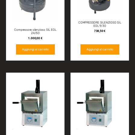
COMPRESSORE SILENZIOSO SIL
EOL 9/30
Compressore silenzioso SIL EOL
738,50
€
24/50
1.000,00
€
Aggiungi al carrello
Aggiungi al carrello