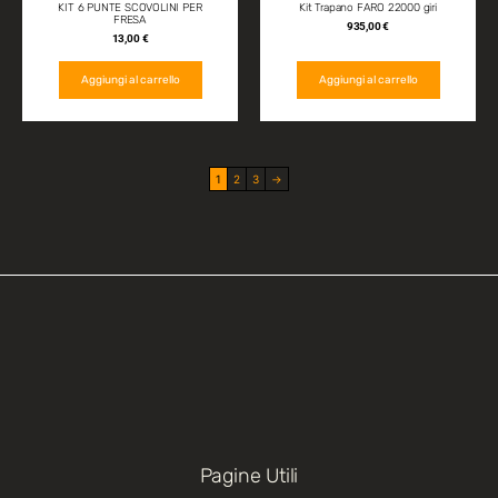
KIT 6 PUNTE SCOVOLINI PER
Kit Trapano FARO 22000 giri
FRESA
935,00
€
13,00
€
Aggiungi al carrello
Aggiungi al carrello
1
2
3
→
Pagine Utili