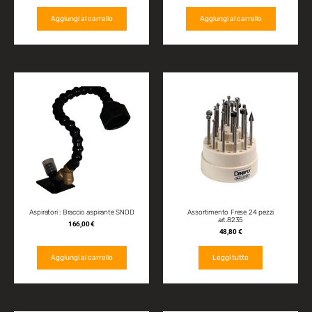
Aggiungi al carrello
Aggiungi al carrello
Aspiratori : Braccio aspirante SNOD
Assortimento Frese 24 pezzi
art.8235
166,00
€
48,80
€
Aggiungi al carrello
Leggi tutto