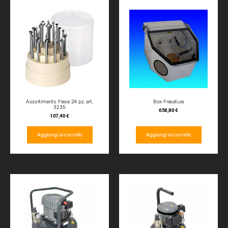
Assortimento Frese 24 pz. art.
Box Fresatura
3235
658,80
€
107,40
€
Aggiungi al carrello
Aggiungi al carrello