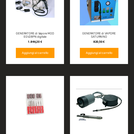
GENERATORE di Vapore MOD
GENERATORE di VAPORE
EGV28PN digitale
SATURNINO
1.846,20
€
820,50
€
Aggiungi al carrello
Aggiungi al carrello