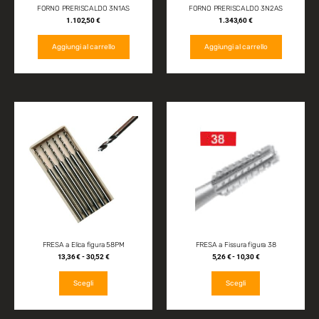
FORNO PRERISCALDO 3N1AS
FORNO PRERISCALDO 3N2AS
1.102,50
€
1.343,60
€
Aggiungi al carrello
Aggiungi al carrello
FRESA a Elica figura 58PM
FRESA a Fissura figura 38
13,36
€
-
30,52
€
5,26
€
-
10,30
€
Scegli
Scegli