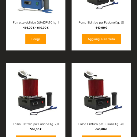
Fornetto elettrico QUADRATO kg 1
Forno Elettrico per Fusione Kg. 1,0
464,00
€
-
610,00
€
440,00
€
Scegli
Aggiungi al carrello
Forno Elettrico per Fusione Kg. 2,0
Forno Elettrico per Fusione Kg. 3,0
586,00
€
660,00
€