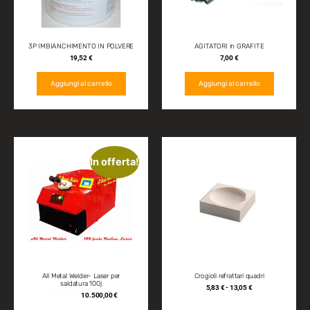
3P IMBIANCHIMENTO IN POLVERE
AGITATORI in GRAFITE
19,52
€
7,00
€
Aggiungi al carrello
Aggiungi al carrello
In offerta!
All Metal Welder- Laser per
Crogioli refrattari quadri
saldatura 100j
5,83
€
-
13,05
€
13.000,00
€
10.500,00
€