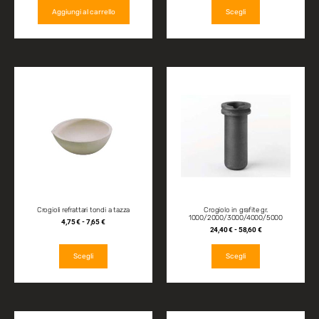
Aggiungi al carrello
Scegli
Crogioli refrattari tondi a tazza
Crogiolo in grafite gr.
1000/2000/3000/4000/5000
4,75
€
-
7,65
€
24,40
€
-
58,60
€
Scegli
Scegli