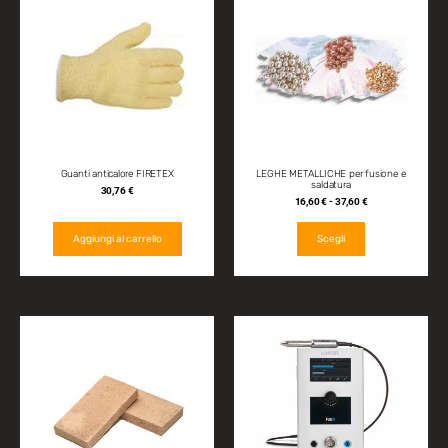
Guanti anticalore FIRETEX
LEGHE METALLICHE per fusione e
saldatura
30,76
€
16,60
€
-
37,60
€
Aggiungi al carrello
Scegli