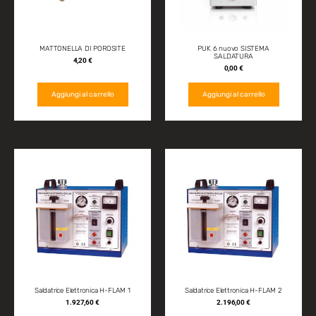
MATTONELLA DI POROSITE
PUK 6 nuovo SISTEMA
SALDATURA
4,20
€
0,00
€
Aggiungi al carrello
Aggiungi al carrello
Saldatrice Elettronica H-FLAM 1
Saldatrice Elettronica H-FLAM 2
1.927,60
€
2.196,00
€