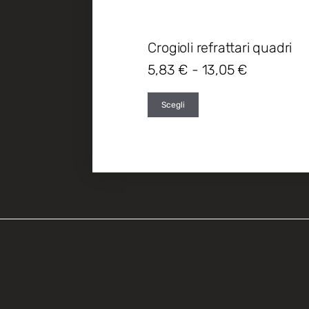
Crogioli refrattari quadri
5,83
€
-
13,05
€
Scegli