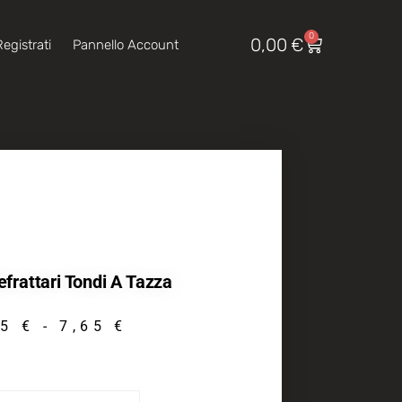
0
0,00
€
egistrati
Pannello Account
efrattari Tondi A Tazza
75
€
-
7,65
€