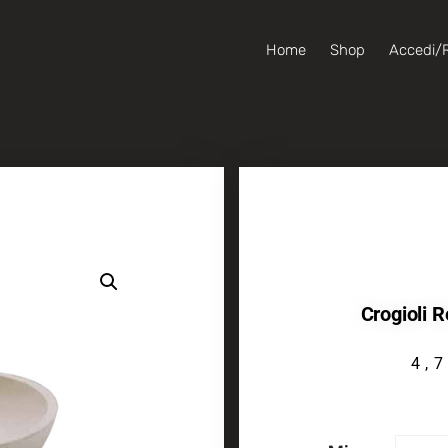
Home
Shop
Accedi/R
Crogioli R
4,