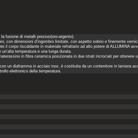
 la fusione di metalli preziosi(oro-argento).
loro, con dimensioni d’ingombro limitate, con aspetto sobrio e finemente vernici
ente il corpo riscaldante in materiale refrattario ad alto potere di ALLUMINA 
e un’alta temperatura e una lunga durata.
aterassino in fibra ceramica posizionata in due strati incrociati per ottenere 
o con un diaframma in acciaio inox, è costituita da un contenitore in lamiera a
ollo elettronico della temperatura.