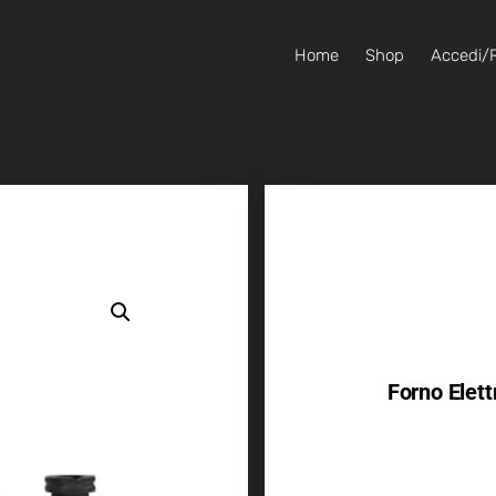
Home
Shop
Accedi/R
Forno Elett