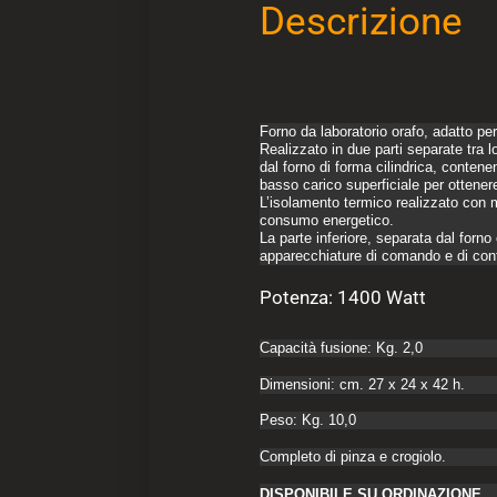
Descrizione
Forno da laboratorio orafo, adatto per
Realizzato in due parti separate tra 
dal forno di forma cilindrica, conten
basso carico superficiale per ottener
L’isolamento termico realizzato con m
consumo energetico.
La parte inferiore, separata dal forn
apparecchiature di comando e di contr
Potenza: 1400 Watt
Capacità fusione: Kg. 2,0
Dimensioni: cm. 27 x 24 x 42 h.
Peso: Kg. 10,0
Completo di pinza e crogiolo.
DISPONIBILE SU ORDINAZIONE