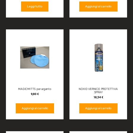
Leggi tutto
Aggiungi al carrello
MAGICMITTS per argento
NOXID VERNICE PROTETTIVA
SPRAY
9,80
€
18,54
€
Aggiungi al carrello
Aggiungi al carrello