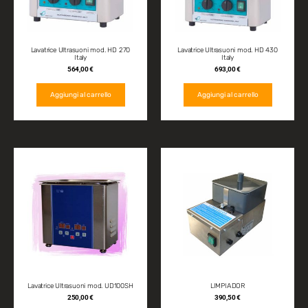
Lavatrice Ultrasuoni mod. HD 270
Lavatrice Ultrasuoni mod. HD 430
Italy
Italy
564,00
€
693,00
€
Aggiungi al carrello
Aggiungi al carrello
Lavatrice Ultrasuoni mod. UD100SH
LIMPIADOR
250,00
€
390,50
€