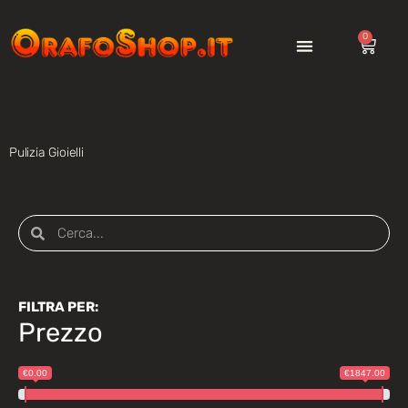
0
Pulizia Gioielli
FILTRA PER:
Prezzo
€0.00
€1847.00