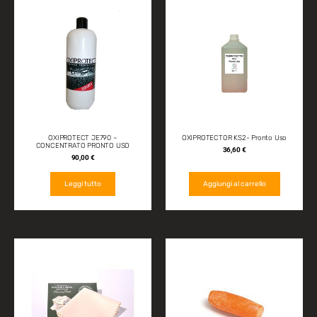
OXIPROTECT JE790 –
OXIPROTECTOR KS2- Pronto Uso
CONCENTRATO PRONTO USO
36,60
€
90,00
€
Leggi tutto
Aggiungi al carrello