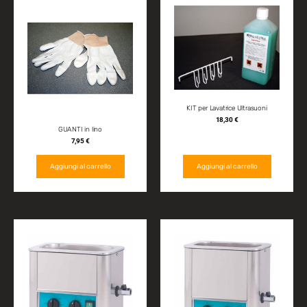
KIT per Lavatrice Ultrasuoni
18,30
€
GUANTI in lino
7,95
€
Aggiungi al carrello
Aggiungi al carrello