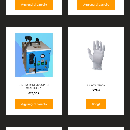
Aggiungi al carrello
Aggiungi al carrello
GENERATORE di VAPORE
Guanti filanca
SATURNINO
5,20
€
820,50
€
Aggiungi al carrello
Scegli