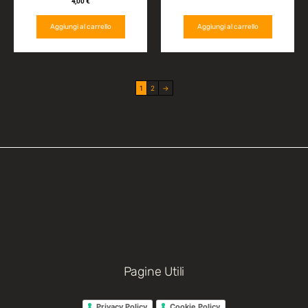
4,00
€
Aggiungi al carrello
Aggiungi al carrello
1
2
→
Pagine Utili
Privacy Policy
Cookie Policy