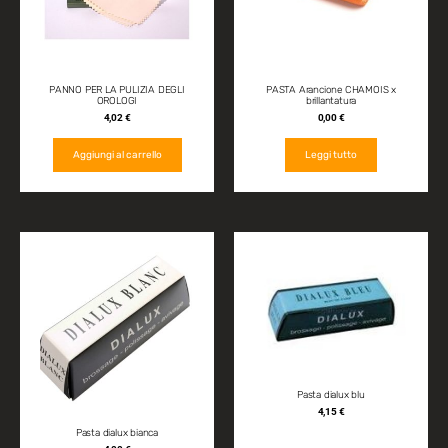
PANNO PER LA PULIZIA DEGLI
PASTA Arancione CHAMOIS x
OROLOGI
brillantatura
4,02
€
0,00
€
Aggiungi al carrello
Leggi tutto
Pasta dialux blu
4,15
€
Pasta dialux bianca