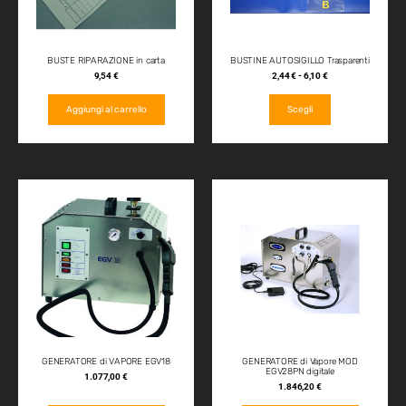
BUSTE RIPARAZIONE in carta
BUSTINE AUTOSIGILLO Trasparenti
9,54
€
2,44
€
-
6,10
€
Aggiungi al carrello
Scegli
GENERATORE di VAPORE EGV18
GENERATORE di Vapore MOD
EGV28PN digitale
1.077,00
€
1.846,20
€