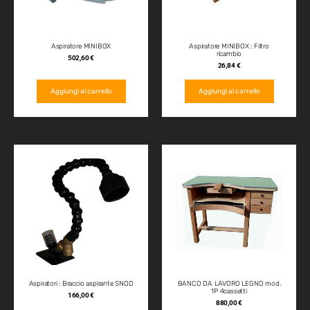
Aspiratore MINIBOX
Aspiratore MINIBOX : Filtro
ricambio
502,60
€
26,84
€
Aggiungi al carrello
Aggiungi al carrello
Aspiratori : Braccio aspirante SNOD
BANCO DA LAVORO LEGNO mod.
1P 4cassetti
166,00
€
880,00
€