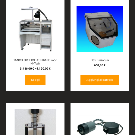
BANCO OREFICE ASPIRATO mod.
Box Fresatura
Hi-Tech
658,80
€
3.416,00
€
-
4.150,00
€
Scegli
Aggiungi al carrello