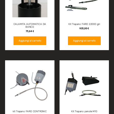
CALAMITA AUTOMATICA DA
Kit Trapano FARO 22000 giri
BANCO
935,00
€
75,64
€
Aggiungi al carrello
Aggiungi al carrello
kit Trapano FARO CONTRONIC
Kit Trapano pensile M10