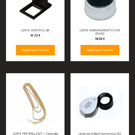
LENTE CONTAFILI 8X
LENTE INGRANDIMENTO CON
STAND
31,72
€
18,50
€
Aggiungi al carrello
Aggiungi al carrello
LENTE PER BRILLANTI = Catenella
Lente per brillanti economica 10X