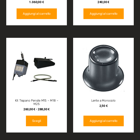
1.060,00
€
240,00
€
Aggiungi al carrello
Aggiungi al carrello
Kit Trapano Pensile M15 – M18 –
Lente a Monocolo
M25
2,50
€
260,00
€
-
288,00
€
Scegli
Aggiungi al carrello