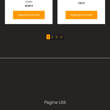
dorata
7,32
€
22,00
€
Aggiungi al carrello
Aggiungi al carrello
1
2
3
→
Pagine Utili