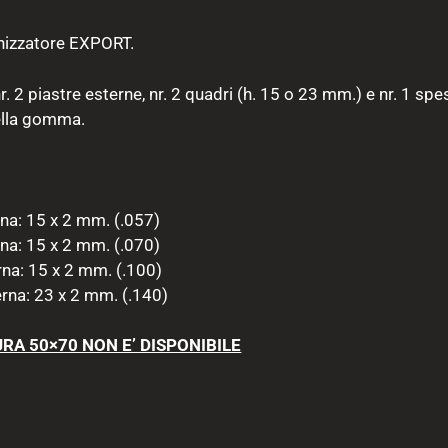
anizzatore EXPORT.
 2 piastre esterne, nr. 2 quadri (h. 15 o 23 mm.) e nr. 1 spe
della gomma.
na: 15 x 2 mm. (.057)
na: 15 x 2 mm. (.070)
rna: 15 x 2 mm. (.100)
rna: 23 x 2 mm. (.140)
RA 50×70 NON E’ DISPONIBILE