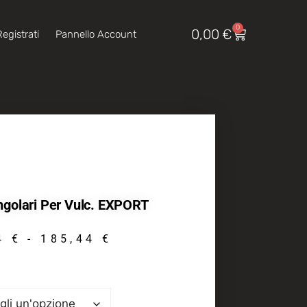
0
0,00
€
egistrati
Pannello Account
ngolari Per Vulc. EXPORT
84
€
-
185,44
€