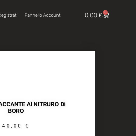
0
0,00
€
egistrati
Pannello Account
ACCANTE Al NITRURO Di
BORO
40,00
€