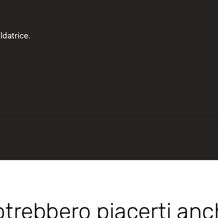
ldatrice.
trebbero piacerti an