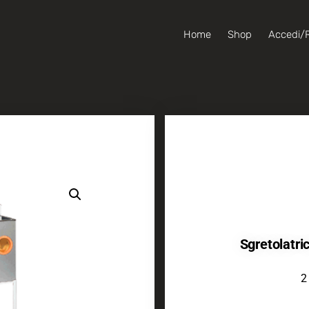
Home
Shop
Accedi/R
Sgretolatr