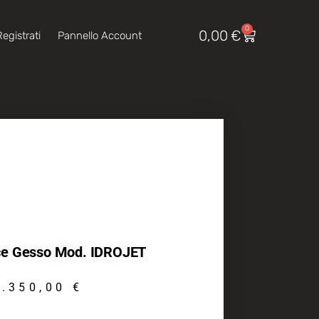
0
0,00
€
egistrati
Pannello Account
ice Gesso Mod. IDROJET
2.350,00
€