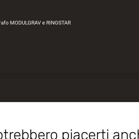
tografo MODULGRAV e RINGSTAR
trebbero piacerti an