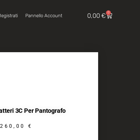
0
0,00
€
egistrati
Pannello Account
atteri 3C Per Pantografo
260,00
€