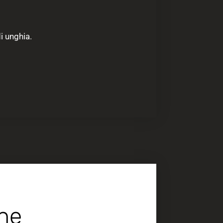
di unghia.
che