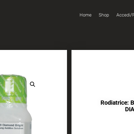
Home
Shop
Accedi/R
Rodiatrice
DI