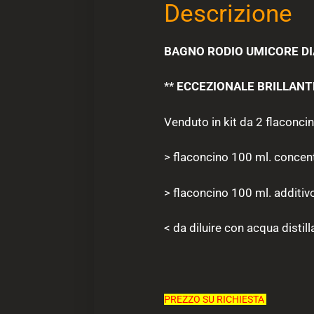
Descrizione
BAGNO RODIO UMICORE D
**
ECCEZIONALE BRILLAN
Venduto in kit da 2 flaconci
> flaconcino 100 ml. concent
> flaconcino 100 ml. additivo
< da diluire con acqua distil
PREZZO SU RICHIESTA