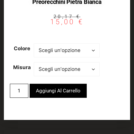
Preorecchini Pietra Bianca
20,17
€
15,00
€
Colore
Misura
Aggiungi Al Carrello