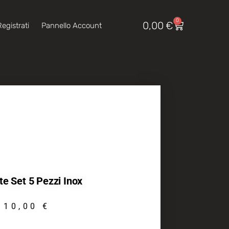
0
0,00
€
egistrati
Pannello Account
te Set 5 Pezzi Inox
10,00
€