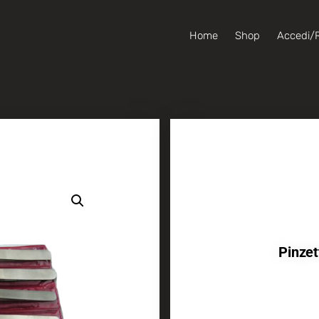
Home
Shop
Accedi/R
Pinzet