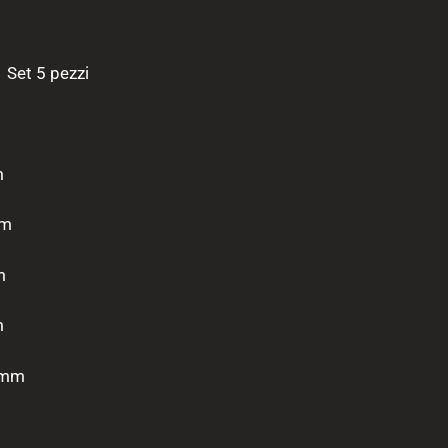
Set 5 pezzi
m
mm
m
m
5 mm