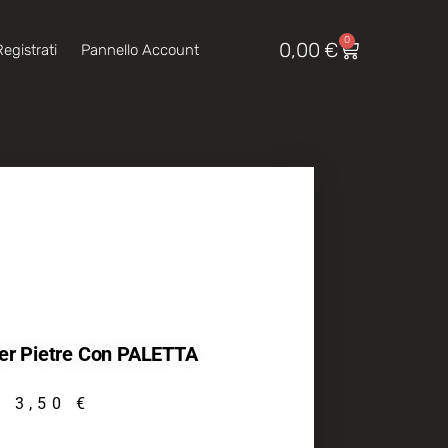
0
0,00
€
egistrati
Pannello Account
Per Pietre Con PALETTA
3,50
€