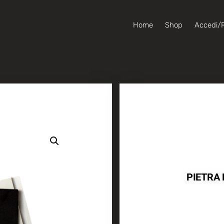
Home
Shop
Accedi/R
PIETRA 