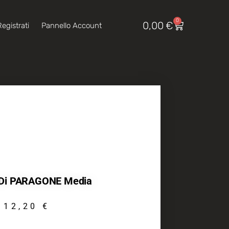
0
0,00
€
egistrati
Pannello Account
Di PARAGONE Media
12,20
€