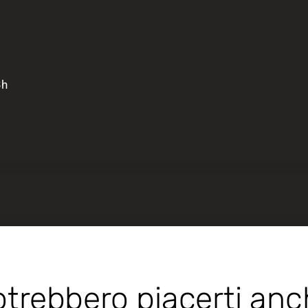
3h
trebbero piacerti an