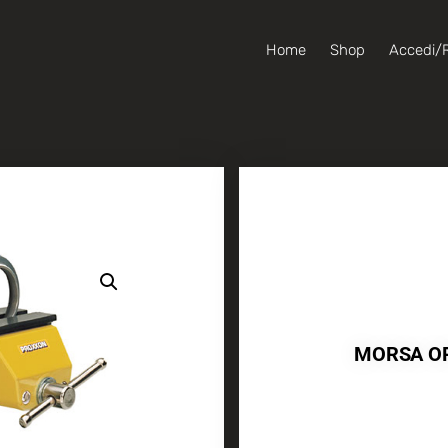
Home
Shop
Accedi/R
MORSA OR