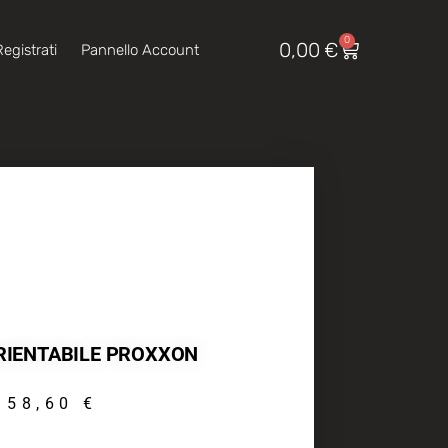
0
0,00
€
egistrati
Pannello Account
IENTABILE PROXXON
58,60
€