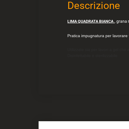
Descrizione
,
LIMA QUADRATA BIANCA
grana 
Pratica impugnatura per lavorare f
Utilizzate sia per lavori a gel che a
Disinfettabile e sterilizzabile.