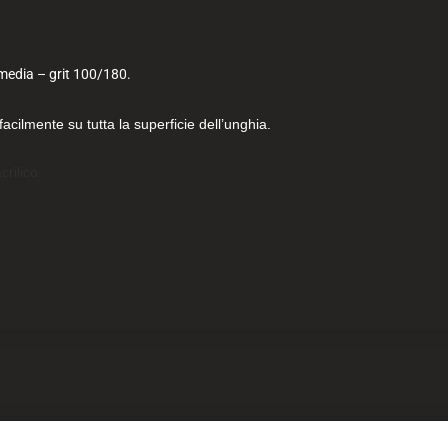
media – grit 100/180.
acilmente su tutta la superficie dell’unghia.
crilico.