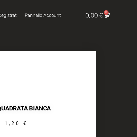
0
0,00
€
egistrati
Pannello Account
QUADRATA BIANCA
1,20
€