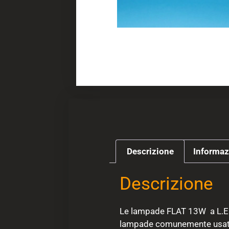
Descrizione
Informaz
Descrizione
Le lampade FLAT 13W a L.E.D
lampade comunemente usate 