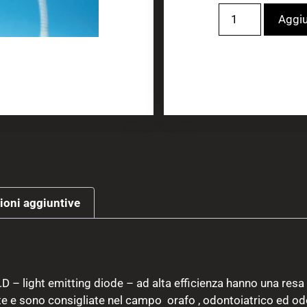
Aggiu
ioni aggiuntive
 – light emitting diode – ad alta efficienza hanno una res
e sono consigliate nel campo orafo , odontoiatrico ed odo