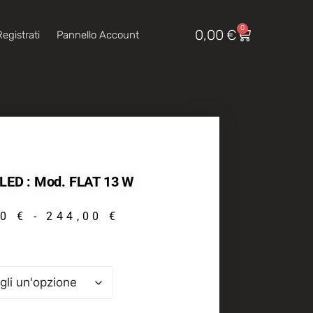
0
0,00
€
egistrati
Pannello Account
LED : Mod. FLAT 13 W
00
€
-
244,00
€