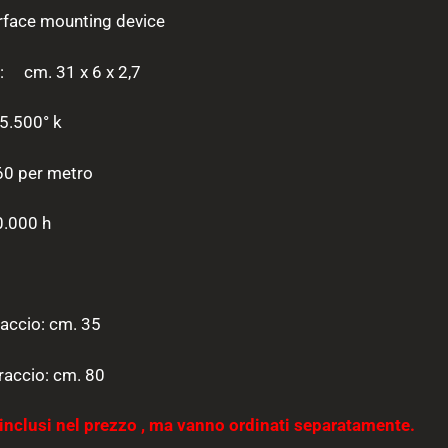
rface mounting device
e: cm. 31 x 6 x 2,7
500° k
er metro
00 h
:
ccio: cm. 35
accio: cm. 80
inclusi nel prezzo , ma vanno ordinati separatamente.