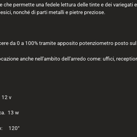
e che permette una fedele lettura delle tinte e dei variegat
esici, nonché di parti metalli e pietre preziose.
iacere da 0 a 100% tramite apposito potenziometro posto sul
azione anche nell’ambito dell’arredo come: uffici, reception,
12 v
13 w
so: 120°