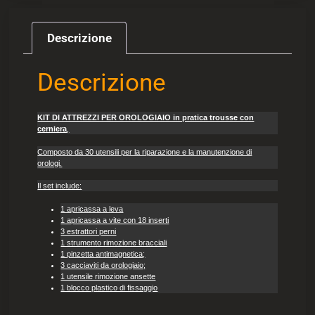
Descrizione
Descrizione
KIT DI ATTREZZI PER OROLOGIAIO in pratica trousse con
cerniera
,
Composto da 30 utensili per la riparazione e la manutenzione di
orologi.
Il set include:
1 apricassa a leva
1 apricassa a vite con 18 inserti
3 estrattori perni
1 strumento rimozione bracciali
1 pinzetta antimagnetica;
3 cacciaviti da orologiaio;
1 utensile rimozione ansette
1 blocco plastico di fissaggio