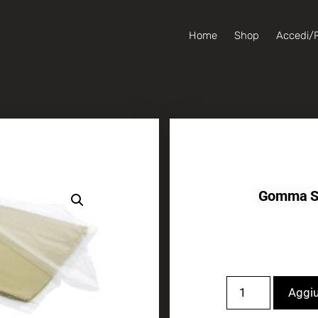
Home
Shop
Accedi/R
Gomma Si
Aggiu