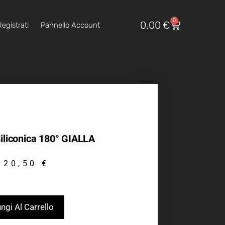
0
0,00
€
egistrati
Pannello Account
liconica 180° GIALLA
20,50
€
ngi Al Carrello