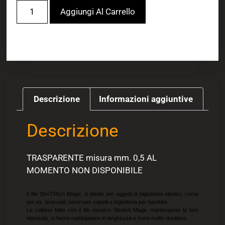
Aggiungi Al Carrello
Descrizione
Informazioni aggiuntive
Descrizione
TRASPARENTE misura mm. 0,5 AL
MOMENTO NON DISPONIBILE
Il filo StreTRtch Magic è ideale per oggetti di bigiotteria elastici, come
per es. bracciali, nastri per capelli e bigiotteria per bambini.
Le collane fatte con il filo elastico Stretch Magic mantengono la loro
elasticità, si fanno raddoppiare in larghezza e sono molto durature.