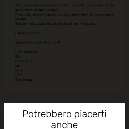
Il filo può essere annodato ed è adatto per perle e pietre a partire da
un diametro del foro di 0,50mm.
A seconda del proprio gusto, si può scegliere tra il filo trasparente o
colorato.
È anche molto adatto per collane con elementi “in sospeso”.
Bobina da 9,15 mt.
Spessori disponibili: Ø mm. 0,50 .
Colori disponibili:
Blu
Rosso scuro
Lilla
Verde
Nero
Trasparente
Potrebbero piacerti
anche