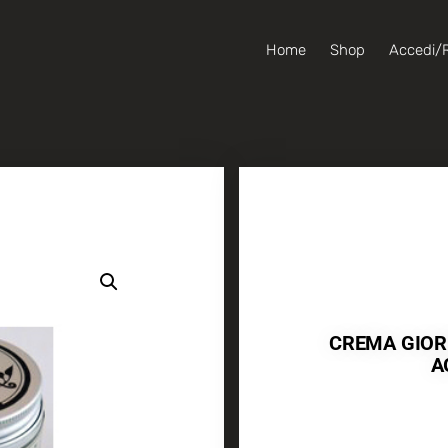
Home
Shop
Accedi/R
CREMA GIORN
A