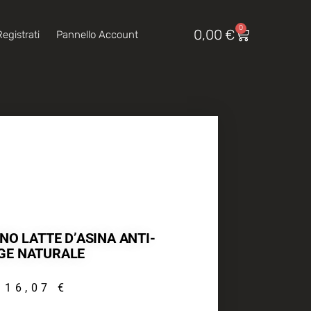
0
0,00
€
egistrati
Pannello Account
O LATTE D’ASINA ANTI-
GE NATURALE
16,07
€