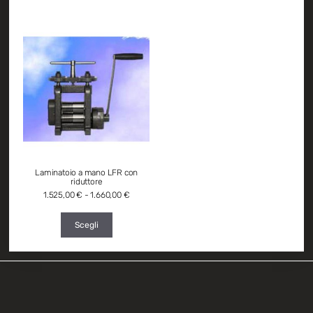
Laminatoio a mano LFR con
riduttore
1.525,00
€
-
1.660,00
€
Scegli