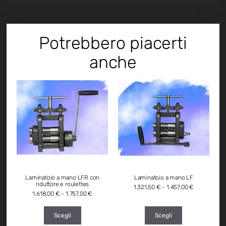
Potrebbero piacerti
anche
Laminatoio a mano LFR con
Laminatoio a mano LF
riduttore e roulettes
1.321,50
€
-
1.457,00
€
1.618,00
€
-
1.757,00
€
Scegli
Scegli