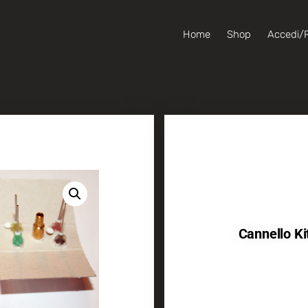
Home
Shop
Accedi/R
Cannello K