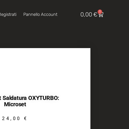
0
0,00
€
egistrati
Pannello Account
it Saldatura OXYTURBO:
Microset
24,00
€