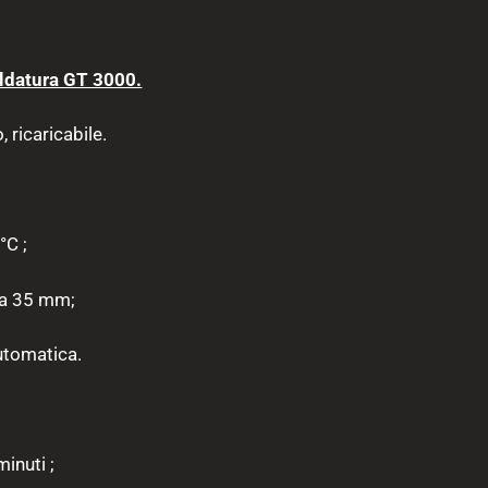
ldatura GT 3000.
ricaricabile.
°C ;
 a 35 mm;
utomatica.
inuti ;