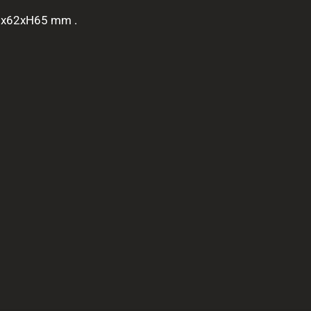
75x62xH65 mm .