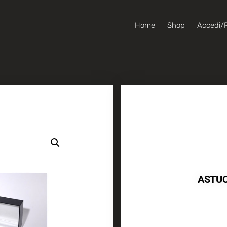
Home
Shop
Accedi/R
ASTUC