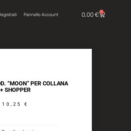
0
0,00
€
egistrati
Pannello Account
D. “MOON” PER COLLANA
+ SHOPPER
10,25
€