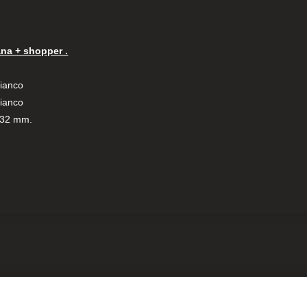
na + shopper .
Bianco
Bianco
h 32 mm.