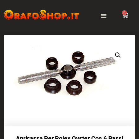
0
Apricassa Per Rolex Oyster Con 6 Passi