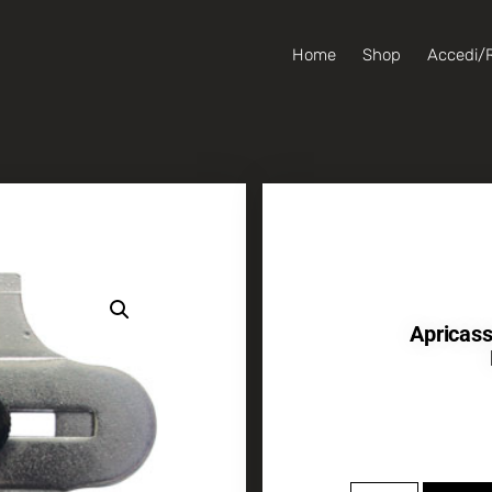
Home
Shop
Accedi/R
Apricass