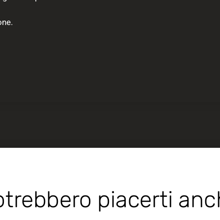
one.
trebbero piacerti an