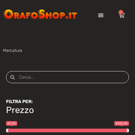
0
Marcatura
FILTRA PER:
Prezzo
€0.00
€659.00