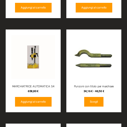
Aggiungi al carrello
Aggiungi al carrello
MARCHIATRICE AUTOMATICA S4
Punzoni con titolo per marchiare
658,80
€
34,16
€
-
46,50
€
Aggiungi al carrello
Scegli