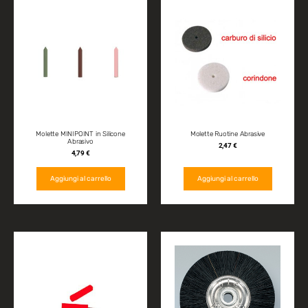
Molette MINIPOINT in Silicone
Molette Ruotine Abrasive
Abrasivo
2,47
€
4,79
€
Aggiungi al carrello
Aggiungi al carrello