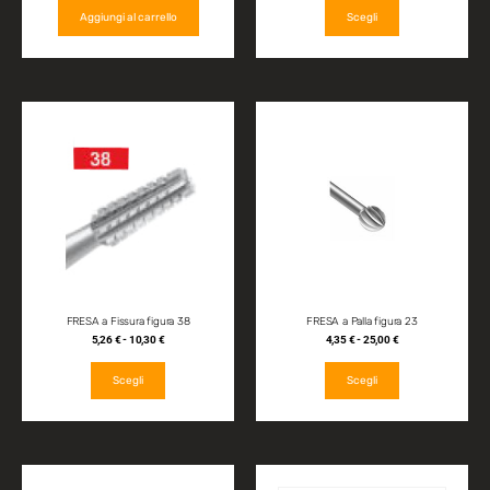
Aggiungi al carrello
Scegli
FRESA a Fissura figura 38
FRESA a Palla figura 23
5,26
€
-
10,30
€
4,35
€
-
25,00
€
Scegli
Scegli