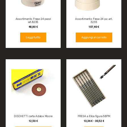
Assortimento Frese 24 pezzi
Assortimento Frese 24 pz. art.
art.8235
3235
48,80
€
107,40
€
Leggi tutto
Aggiungi al carrello
DISCHETTI carta Adalox Moore
FRESA a Elica figura 58PM
12,50
€
13,36
€
-
30,52
€