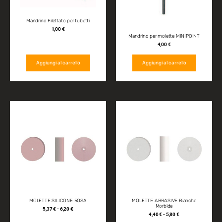
Mandrino Filettato per tubetti
1,00
€
Mandrino per molette MINIPOINT
4,00
€
Aggiungi al carrello
Aggiungi al carrello
MOLETTE SILICONE ROSA
MOLETTE ABRASIVE Bianche
Morbide
5,37
€
-
6,20
€
4,40
€
-
5,80
€