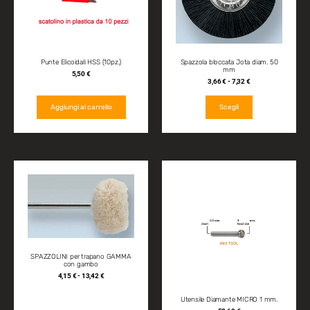
Punte Elicoidali HSS (10pz.)
Spazzola bloccata Jota diam. 50
mm
5,50
€
3,66
€
-
7,32
€
Aggiungi al carrello
Scegli
SPAZZOLINI per trapano GAMMA
con gambo
4,15
€
-
13,42
€
Utensile Diamante MICRO 1 mm.