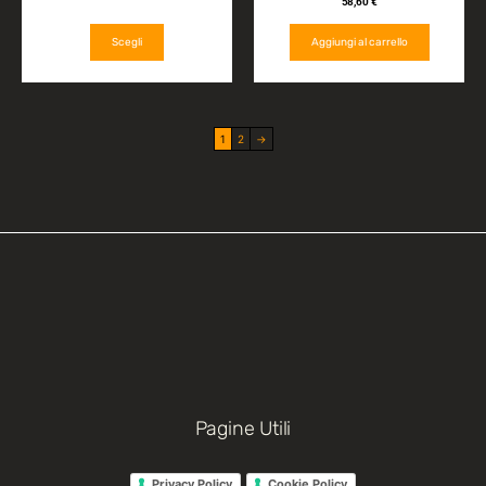
58,60
€
Scegli
Aggiungi al carrello
1
2
→
Pagine Utili
Privacy Policy
Cookie Policy