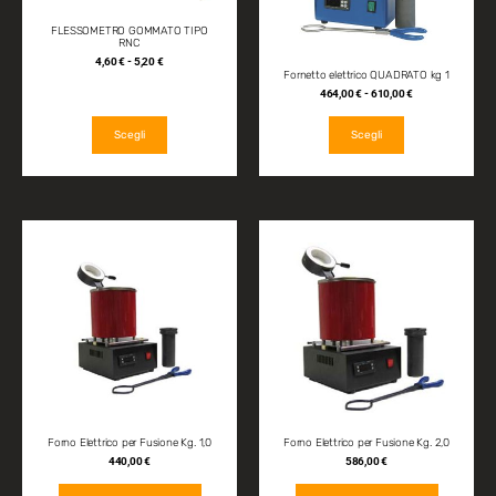
FLESSOMETRO GOMMATO TIPO
RNC
4,60
€
-
5,20
€
Fornetto elettrico QUADRATO kg 1
464,00
€
-
610,00
€
Scegli
Scegli
Forno Elettrico per Fusione Kg. 1,0
Forno Elettrico per Fusione Kg. 2,0
440,00
€
586,00
€