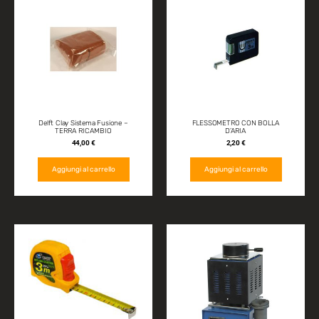
Delft Clay Sistema Fusione –
FLESSOMETRO CON BOLLA
TERRA RICAMBIO
D’ARIA
44,00
€
2,20
€
Aggiungi al carrello
Aggiungi al carrello