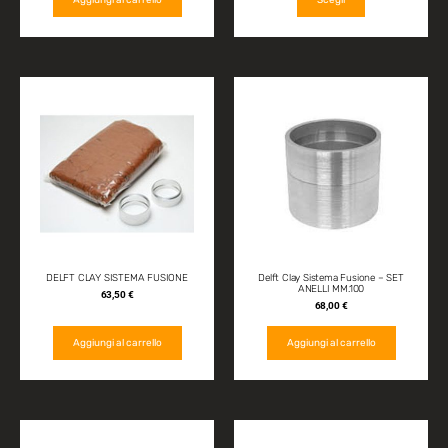
Aggiungi al carrello
Scegli
DELFT CLAY SISTEMA FUSIONE
Delft Clay Sistema Fusione – SET
ANELLI MM.100
63,50
€
68,00
€
Aggiungi al carrello
Aggiungi al carrello