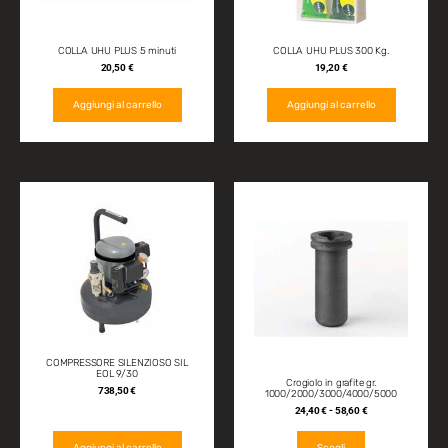
COLLA UHU PLUS 5 minuti
COLLA UHU PLUS 300 Kg.
20,50
€
19,20
€
Aggiungi al carrello
Aggiungi al carrello
COMPRESSORE SILENZIOSO SIL
EOL 9/30
Crogiolo in grafite gr.
738,50
€
1000/2000/3000/4000/5000
24,40
€
-
58,60
€