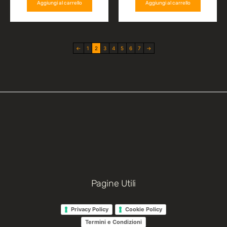
Aggiungi al carrello
Aggiungi al carrello
←
1
2
3
4
5
6
7
→
Pagine Utili
Privacy Policy
Cookie Policy
Termini e Condizioni